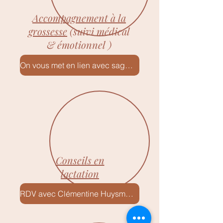
Accompagnement à la
grossesse
(suivi médical
& émotionnel )
On vous met en lien avec sages-femmes & gynécologues de confiance
Conseils en
lactation
RDV avec Clémentine Huysmans