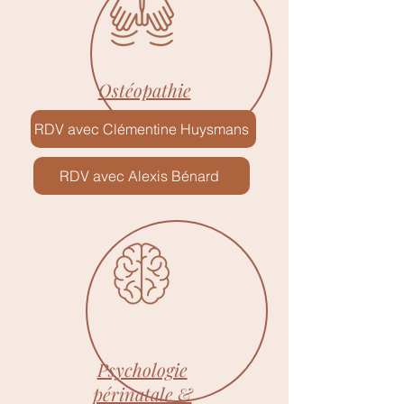
Ostéopathie
RDV avec Clémentine Huysmans
RDV avec Alexis Bénard
Psychologie
périnatale &