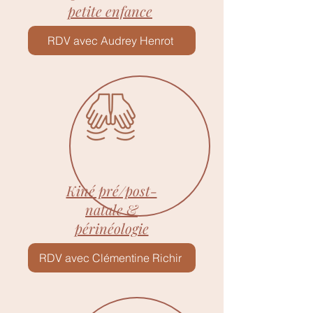
petite enfance
RDV avec Audrey Henrot
Kiné pré/post-
natale &
périnéologie
RDV avec Clémentine Richir