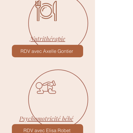
Nutrithérapie
RDV avec Axelle Gontier
Psychomotricité bébé
RDV avec Elisa Robet