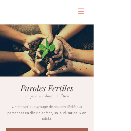
&
Paroles Fertiles
Un jeudi sur deux
  |  
HÔme
Un fantastique groupe de soutien dédié aux
personnes en désir d’enfant, un jeudi sur deux en
soirée.