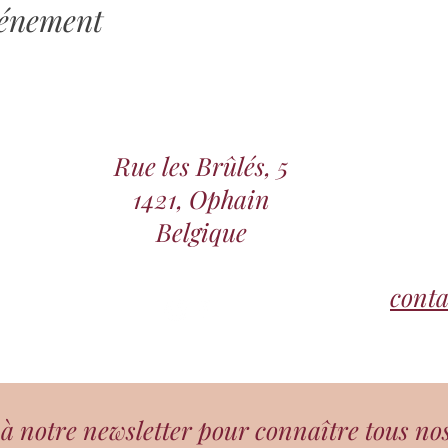
vénement
Rue les Brûlés, 5
1421, Ophain
Belgique
cont
 notre newsletter pour connaître tous no