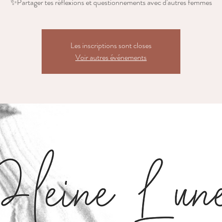
✨Partager tes réflexions et questionnements avec d'autres femmes
Les inscriptions sont closes
Voir autres événements