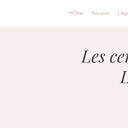
&
HÔme
Nos soins
L'équ
Les c