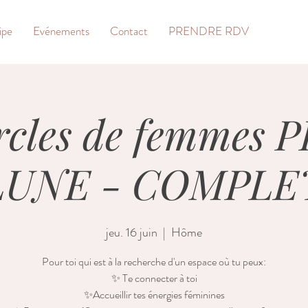
ipe
Evénements
Contact
PRENDRE RDV
ercles de femmes 
LUNE - COMPLE
jeu. 16 juin
  |  
Hôme
Pour toi qui est à la recherche d'un espace où tu peux:
✨ Te connecter à toi
✨Accueillir tes énergies féminines