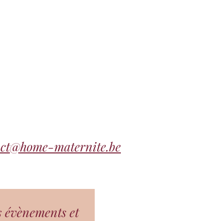
act@home-maternite.be
s évènements et