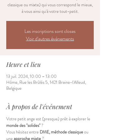
classique ou mixte) qui vous correspond le mieux,
à vous ainsi qu'à votre tout-petit.
Les inscriptions sont closes
Voir d'autres événements
Heure et lieu
13 juil. 2024, 10:00 – 13:00
Hôme, Rue les Brûlés 5, 1421 Braine-l'Alleud,
Belgique
À propos de l'événement
Votre petit ange est (presque) prêt à explorer le 
monde des "solides"
 ?
Vous hésitez entre 
DME, méthode classique
 ou 
une 
approche mixte
 ?