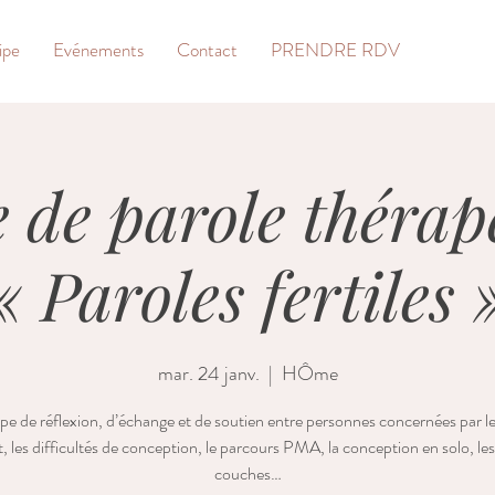
ipe
Evénements
Contact
PRENDRE RDV
 de parole thérap
« Paroles fertiles 
mar. 24 janv.
  |  
HÔme
e de réflexion, d’échange et de soutien entre personnes concernées par le
, les difficultés de conception, le parcours PMA, la conception en solo, le
couches…