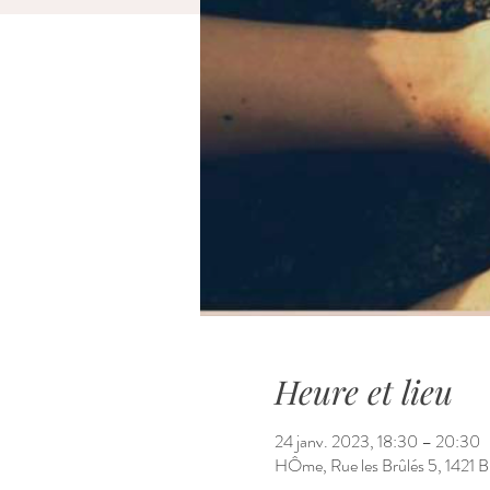
Heure et lieu
24 janv. 2023, 18:30 – 20:30
HÔme, Rue les Brûlés 5, 1421 Br