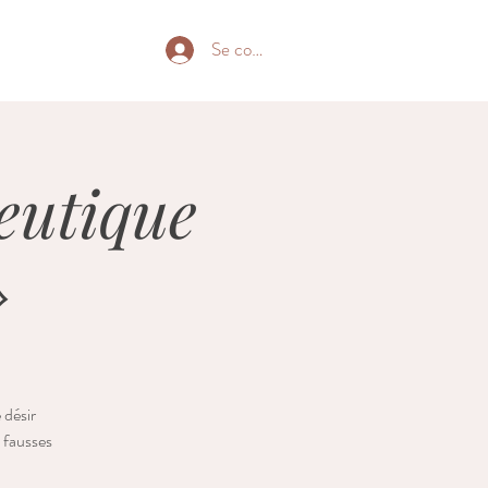
Se connecter
eutique
»
 désir
s fausses