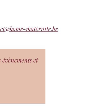
act@home-maternite.be
s évènements et