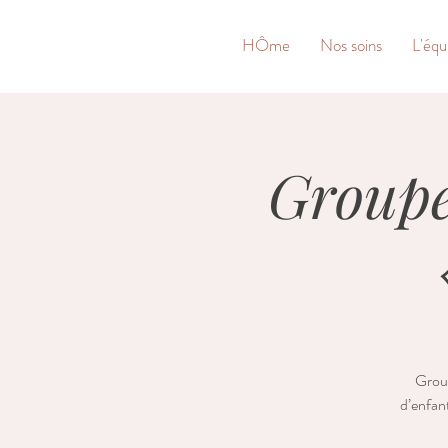
&
HÔme
Nos soins
L'équ
Groupe
Group
d’enfant