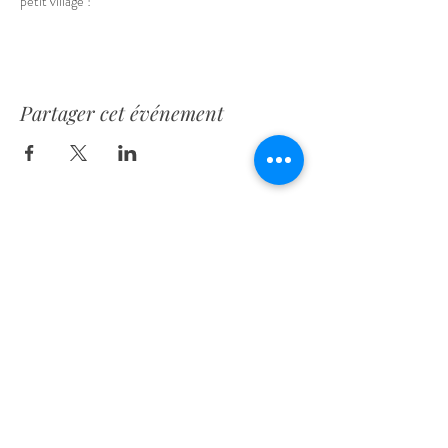
petit village !
Partager cet événement
Rue les Brûlés, 5
1421, Ophain
Belgique
+32 475 36 45 53
contact@home-maternite.be