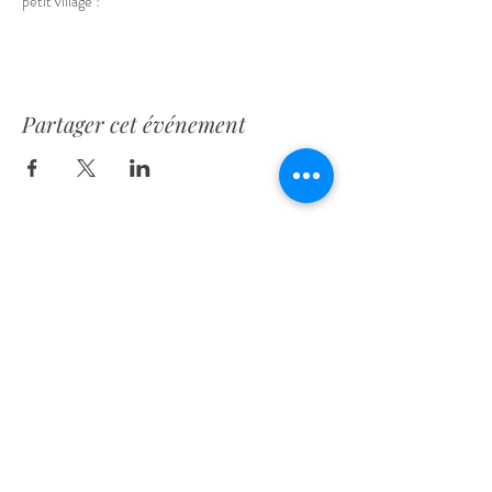
petit village !
Partager cet événement
Rue les Brûlés, 5
1421, Ophain
Belgique
+32 475 36 45 53
contact@home-maternite.be