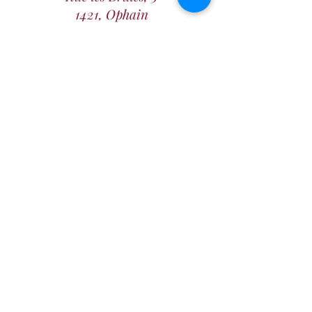
1421, Ophain
Belgique
+32 475 36 45 53
contact@home-maternite.be
Abonnez-vous à notre newsletter
pour connaître tous nos
évènements et actualités
E-mail
S'abonner