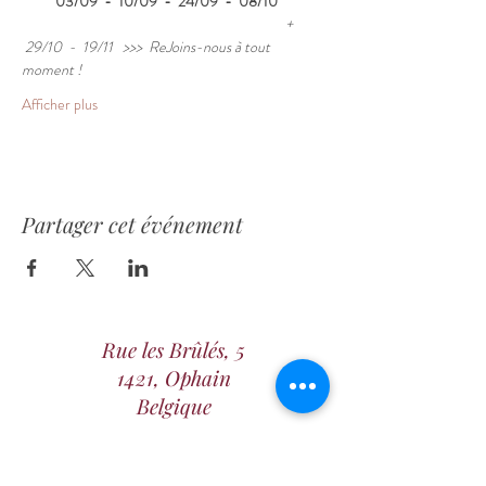
 03/09  -  10/09  -  24/09  -  08/10
                                                                                 + 
 29/10  -  19/11  
>>>  ReJoins-nous à tout 
moment !
Afficher plus
Partager cet événement
Rue les Brûlés, 5
1421, Ophain
Belgique
+32 475 36 45 53