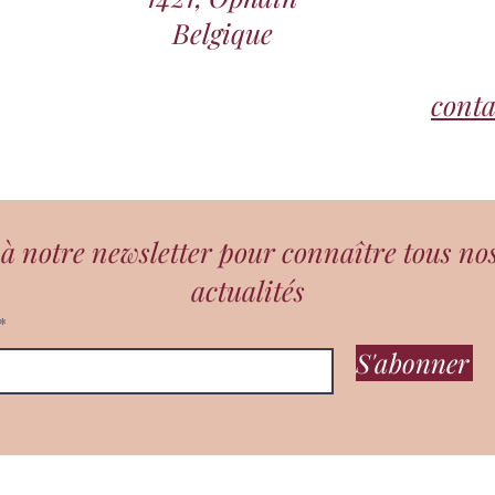
ibu.mariecharlier.com/joy-sacred-circles/
​🌕​​🌕​​🌕​
Belgique
cont
 notre newsletter pour connaître tous no
actualités
S'abonner