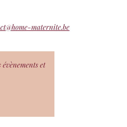
act@home-maternite.be
s évènements et