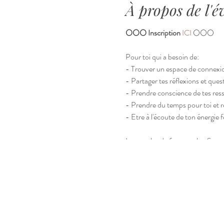
À propos de l'
​🌕​​🌕​​🌕​ Inscription
ICI
🌕​​🌕​​🌕​
Pour toi qui a besoin de:
- Trouver un espace de connexion 
- Partager tes réflexions et qu
- Prendre conscience de tes resse
- Prendre du temps pour toi et r
- Etre à l'écoute de ton énergie 
Les cercles de femmes Joy Sacred 
rêves futurs. Ici, pas de case, p
cercles de femmes t'accompagnent 
Ces cercles sont des espaces aut
Les coeurs reliés, nous partageo