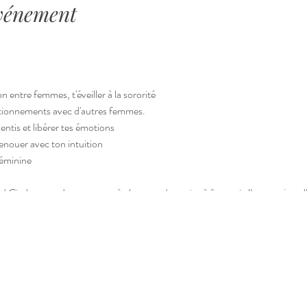
événement
entre femmes, t'éveiller à la sororité
estionnements avec d'autres femmes.
ntis et libérer tes émotions
enouer avec ton intuition
féminine
Circles sont des espaces où chacune s'autorise à être qui elle est aujourd'h
as de jugement, pas de vérité gravée dans la roche, juste de la douceur et év
sur ton chemin, autant personnel que spirituel pour faire briller toutes t
hentiques où l'on vient partager et vivre des émotions.
ns un moment entre femmes autour de thèmes liés à la féminité et à l’épa