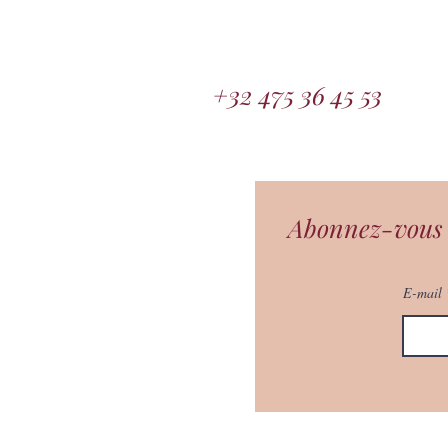
​🌕​​🌕​​🌕​ Inscription ici
:
https://tr
+32 475 36 45 53
Abonnez-vous à
E-mail