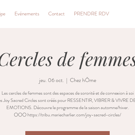
ipe
Evénements
Contact
PRENDRE RDV
Cercles de femme
jeu. 06 oct.
  |  
Chez hÔme
Les cercles de femmes sont des espaces de sororité et de connexion à soi
es Joy Sacred Circles sont créés pour RESSENTIR, VIBRER & VIVRE D
EMOTIONS. Découvre le programme de la saison automne/hiver.
​🌕​​🌕​​🌕​ https://tribu.mariecharlier.com/joy-sacred-circles/