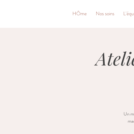
&
HÔme
Nos soins
L'équ
Ateli
Un mo
mam