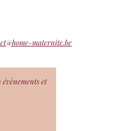
act@home-maternite.be
s évènements et