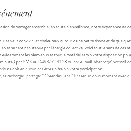
événement
asion de partager ensemble, en toute bienveillance, notre expérience de ce
qui se veut convivial et chaleureux autour d'une petite tisane et de quelque
ien et se sentir soutenue par l'énergie collective: voici tout le sens de ces at
nt évidemment les bienvenus et tout le matériel sera à votre disposition po
inute ) par SMS au 0493/52.91.28 ou par e-mail: ahenrot@hotmail.c
prix ne doit en aucun cas être un frein à votre participation
se recharger, partager * Créer des liens * Passer un doux moment avec ou 