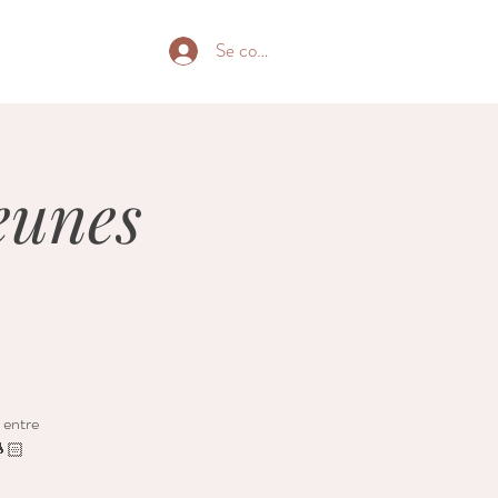
Se connecter
jeunes
 entre
🤱🏻