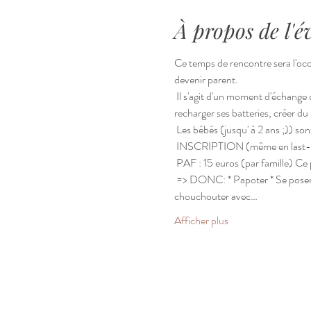
À propos de l'
Ce temps de rencontre sera l'occ
devenir parent.
 Il s'agit d'un moment d'échange 
recharger ses batteries, créer du l
 Les bébés (jusqu' à 2 ans ;)) so
 INSCRIPTION (même en last-m
 PAF : 15 euros (par famille) Ce 
 => DONC: * Papoter * Se poser, 
chouchouter avec…
Afficher plus