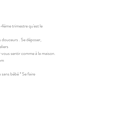
 4ème trimestre qu'est le 
s douceurs . Se déposer, 
eliers
ur vous sentir comme à la maison.
om
sans bébé * Se faire 