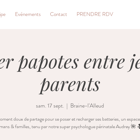
ipe
Evénements
Contact
PRENDRE RDV
er papotes entre 
parents
sam. 17 sept.
  |  
Braine-l'Alleud
ment doux de partage pour se poser et recharger ses batteries, un espace
ans & familles, tenu par notre super psychologue périnatale Audrey 🌺 