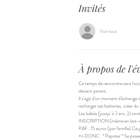
Invités
Voir tout
À propos de l'
Ce temps de rencontre sera l'occ
devenir parent.
Il s'agit d'un moment d'échange q
recharger ses batteries, créer du l
Les bébés (jusqu' à 2 ans ;)) son
INSCRIPTION (même en last-mi
PAF : 15 euros (par famille) Ce p
=> DONC : * Papoter * Se poser,