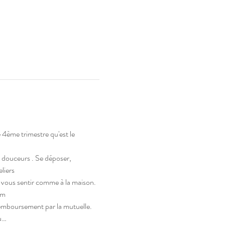
 4ème trimestre qu'est le 
s douceurs . Se déposer, 
eliers
r vous sentir comme à la maison.
om
 remboursement par la mutuelle.
u…