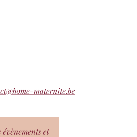
act@home-maternite.be
s évènements et