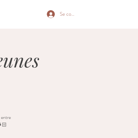
Se connecter
jeunes
 entre
🤱🏻