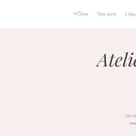
&
HÔme
Nos soins
L'équ
Ateli
Un mo
mam