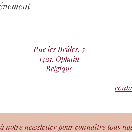
vénement
Rue les Brûlés, 5
1421, Ophain
Belgique
cont
 notre newsletter pour connaître tous no