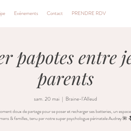
ipe
Evénements
Contact
PRENDRE RDV
er papotes entre 
parents
sam. 20 mai
  |  
Braine-l'Alleud
ment doux de partage pour se poser et recharger ses batteries, un espace
ans & familles, tenu par notre super psychologue périnatale Audrey 🌺 